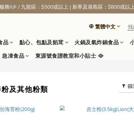
務!!🎉 / 九龍區：$500或以上 | 新界及港島區：$800或以
📢新會員優惠 | 首張訂單即享$50迎新獎賞
📢新會員優惠 | 首張訂單即享$50迎新獎賞
繁體中文
食品
點心、包點及餡茸
火鍋及氣炸鍋食品
急凍食品
東源號食譜教室和小貼士 🥘
篩
拌粉及其他粉類