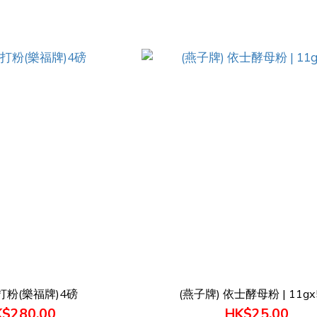
打粉(樂福牌)4磅
(燕子牌) 依士酵母粉 | 11g
$280.00
HK$25.00