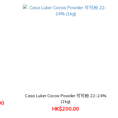
Casa Luker Cocoa Powder 可可粉 22-24%
(1kg)
00
HK$200.00