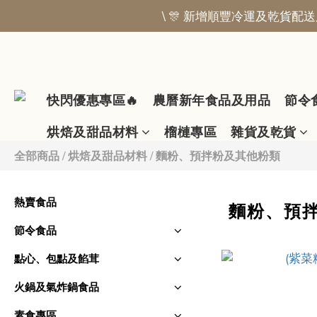
\ 🎊 新增順豐冷運及乾貨配送服
快閃優惠專區🔥
農曆新年食品及用品
節令
烘焙及甜品材料
榴槤專區
雜貨及乾貨
全部商品
/
烘焙及甜品材料
/
麵粉、預拌粉及其他粉類
熱賣食品
麵粉、預
節令食品
點心、包點及餡茸
火鍋及氣炸鍋食品
素食專區