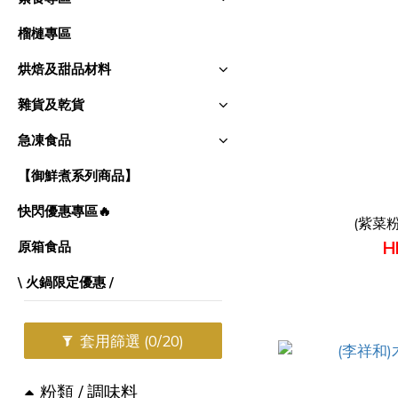
榴槤專區
烘焙及甜品材料
雜貨及乾貨
急凍食品
【御鮮煮系列商品】
快閃優惠專區🔥
(紫菜粉
H
原箱食品
\ 火鍋限定優惠 /
套用篩選
(0/20)
粉類 / 調味料