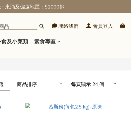
上 | 東涌及偏遠地區：$1000起
聯絡我們
會員登入
小食及小菜類
素食專區
選
商品排序
每頁顯示 24 個