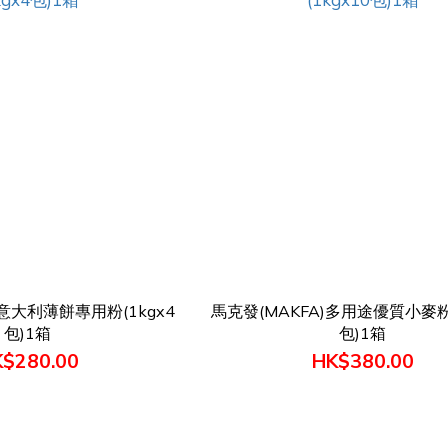
)意大利薄餅專用粉(1kgx4
馬克發(MAKFA)多用途優質小麥粉(
包)1箱
包)1箱
$280.00
HK$380.00