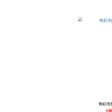
無鋁泡
HK