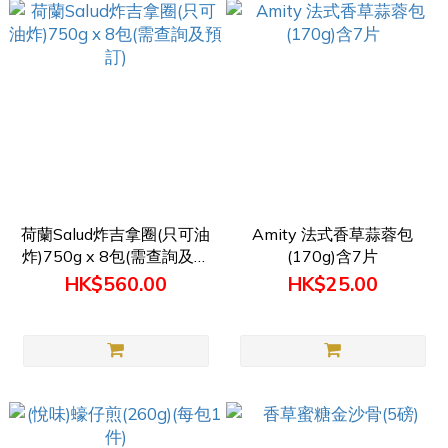
荷蘭Salud炸吉拿圈(只可油
Amity 法式香草蒜蓉包
炸)750g x 8包(需查詢及預
(170g)含7片
訂)
HK$560.00
HK$25.00