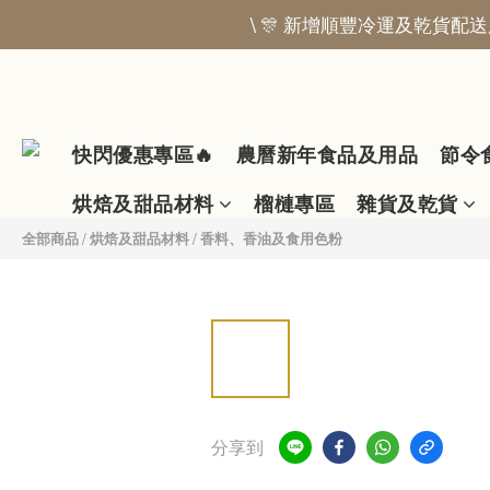
\ 🎊 新增順豐冷運及乾貨配送服
快閃優惠專區🔥
農曆新年食品及用品
節令
烘焙及甜品材料
榴槤專區
雜貨及乾貨
全部商品
/
烘焙及甜品材料
/
香料、香油及食用色粉
分享到