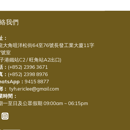
絡我們
址：
龍大角咀洋松街64至76號長發工業大廈11字
7號室
太子港鐵站C2 / 旺角站A2出口)
話：
(+852) 2396 3671
真：
(+852) 2398 8976
hatsApp：
9415 8877
郵：
tyh.ericlee@gmail.com
業時間：
一至日及公眾假期 09:00am ~ 06:15pm