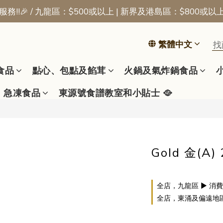
務!!🎉 / 九龍區：$500或以上 | 新界及港島區：$800或以
📢新會員優惠 | 首張訂單即享$50迎新獎賞
📢新會員優惠 | 首張訂單即享$50迎新獎賞
繁體中文
食品
點心、包點及餡茸
火鍋及氣炸鍋食品
急凍食品
東源號食譜教室和小貼士 🥘
Gold 金(A) 
全店，九龍區 ▶ 消費
全店，東涌及偏遠地區 