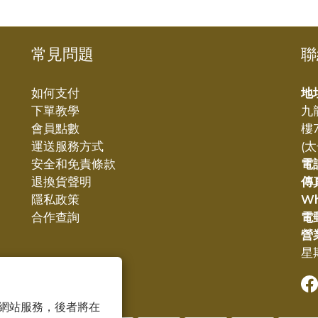
常見問題
聯
如何支付
地
下單教學
九
會員點數
樓
運送服務方式
(
安全和免責條款
電
退換貨聲明
傳
隱私政策
W
合作查詢
電
營
星期
 以確保網站服務，後者將在