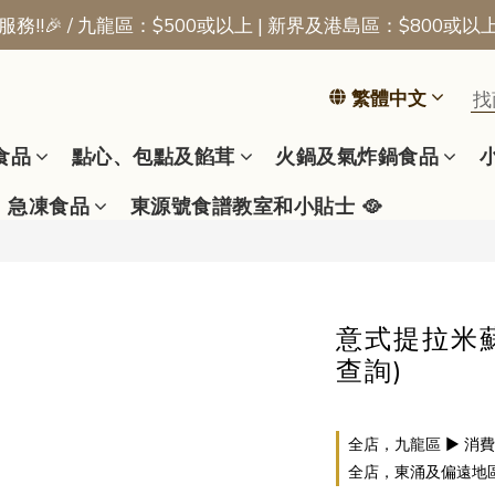
務!!🎉 / 九龍區：$500或以上 | 新界及港島區：$800或以
📢新會員優惠 | 首張訂單即享$50迎新獎賞
📢新會員優惠 | 首張訂單即享$50迎新獎賞
繁體中文
食品
點心、包點及餡茸
火鍋及氣炸鍋食品
急凍食品
東源號食譜教室和小貼士 🥘
意式提拉米蘇
查詢)
全店，九龍區 ▶ 消費
全店，東涌及偏遠地區 