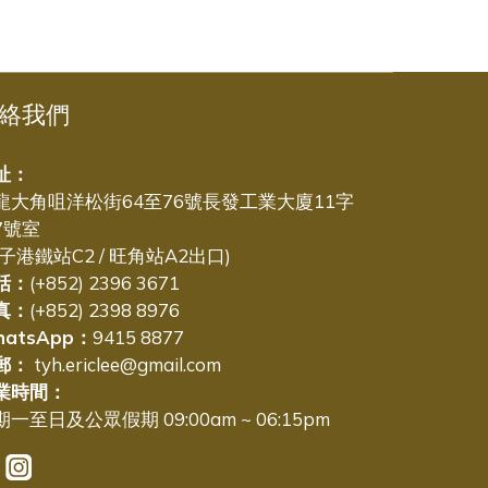
絡我們
址：
龍大角咀洋松街64至76號長發工業大廈11字
7號室
太子港鐵站C2 / 旺角站A2出口)
話：
(+852) 2396 3671
真：
(+852) 2398 8976
hatsApp：
9415 8877
郵：
tyh.ericlee@gmail.com
業時間：
一至日及公眾假期 09:00am ~ 06:15pm