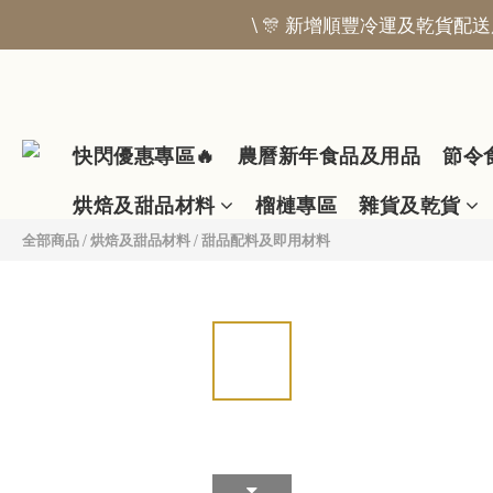
\ 🎊 新增順豐冷運及乾貨配送服
快閃優惠專區🔥
農曆新年食品及用品
節令
烘焙及甜品材料
榴槤專區
雜貨及乾貨
全部商品
/
烘焙及甜品材料
/
甜品配料及即用材料