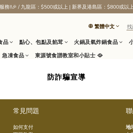
務!!🎉 / 九龍區：$500或以上 | 新界及港島區：$800或以
📢新會員優惠 | 首張訂單即享$50迎新獎賞
📢新會員優惠 | 首張訂單即享$50迎新獎賞
繁體中文
食品
點心、包點及餡茸
火鍋及氣炸鍋食品
急凍食品
東源號食譜教室和小貼士 🥘
防詐騙宣導
常見問題
聯
如何支付
地