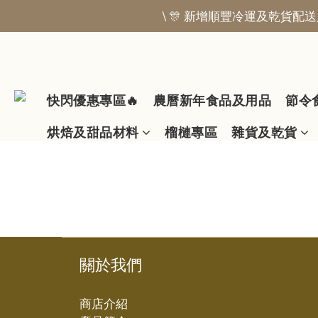
\ 🎊 新增順豐冷運及乾貨配送服
快閃優惠專區🔥
農曆新年食品及用品
節令
烘焙及甜品材料
榴槤專區
雜貨及乾貨
關於我們
商店介紹