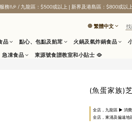
務!!🎉 / 九龍區：$500或以上 | 新界及港島區：$800或以
📢新會員優惠 | 首張訂單即享$50迎新獎賞
📢新會員優惠 | 首張訂單即享$50迎新獎賞
繁體中文
食品
點心、包點及餡茸
火鍋及氣炸鍋食品
急凍食品
東源號食譜教室和小貼士 🥘
(魚蛋家族)芝
全店，九龍區 ▶ 消費
全店，東涌及偏遠地區 