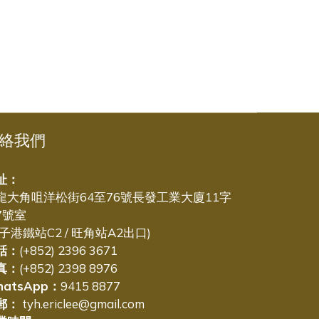
絡我們
址：
龍大角咀洋松街64至76號長發工業大廈11字
7號室
太子港鐵站C2 / 旺角站A2出口)
話：
(+852) 2396 3671
真：
(+852) 2398 8976
hatsApp：
9415 8877
郵：
tyh.ericlee@gmail.com