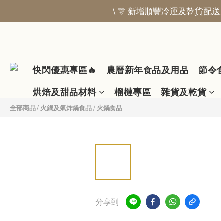
\ 🎊 新增順豐冷運及乾貨配送服
快閃優惠專區🔥
農曆新年食品及用品
節令
烘焙及甜品材料
榴槤專區
雜貨及乾貨
全部商品
/
火鍋及氣炸鍋食品
/
火鍋食品
分享到