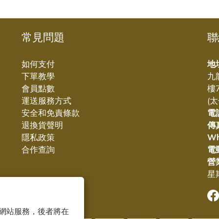
常見問題
聯
如何支付
地
下單教學
九
會員點數
樓
運送服務方式
(
安全和免責條款
電
退換貨聲明
傳
隱私政策
W
合作查詢
電
營
星期
 以確保網站服務，後者將在