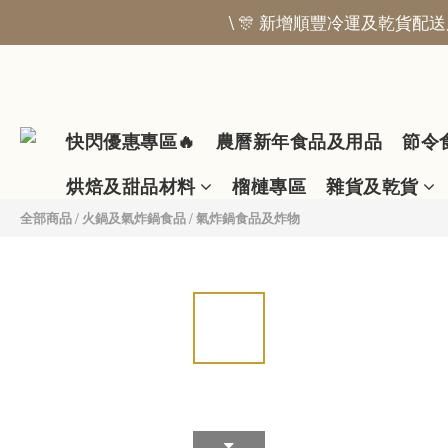
\ 🎊 新增順豐冷運及乾貨配送服
快閃優惠專區🔥
農曆新年食品及用品
節令
烘焙及甜品材料
榴槤專區
雜貨及乾貨
全部商品
/
火鍋及氣炸鍋食品
/
氣炸鍋食品及炸物