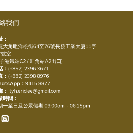
絡我們
址：
龍大角咀洋松街64至76號長發工業大廈11字
7號室
太子港鐵站C2 / 旺角站A2出口)
話：
(+852) 2396 3671
真：
(+852) 2398 8976
hatsApp：
9415 8877
郵：
tyh.ericlee@gmail.com
業時間：
一至日及公眾假期 09:00am ~ 06:15pm