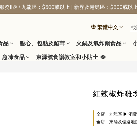
務!!🎉 / 九龍區：$500或以上 | 新界及港島區：$800或以
📢新會員優惠 | 首張訂單即享$50迎新獎賞
📢新會員優惠 | 首張訂單即享$50迎新獎賞
繁體中文
食品
點心、包點及餡茸
火鍋及氣炸鍋食品
急凍食品
東源號食譜教室和小貼士 🥘
紅辣椒炸雞塊 
全店，九龍區 ▶ 消費
全店，東涌及偏遠地區 