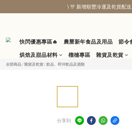
\ 🎊 新增順豐冷運及乾貨配送服
快閃優惠專區🔥
農曆新年食品及用品
節令
烘焙及甜品材料
榴槤專區
雜貨及乾貨
全部商品
/
雜貨及乾貨
/
飲品、即沖飲品及酒類
分享到