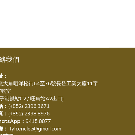
絡我們
址：
龍大角咀洋松街64至76號長發工業大廈11字
7號室
太子港鐵站C2 / 旺角站A2出口)
話：
(+852) 2396 3671
真：
(+852) 2398 8976
hatsApp：
9415 8877
郵：
tyh.ericlee@gmail.com