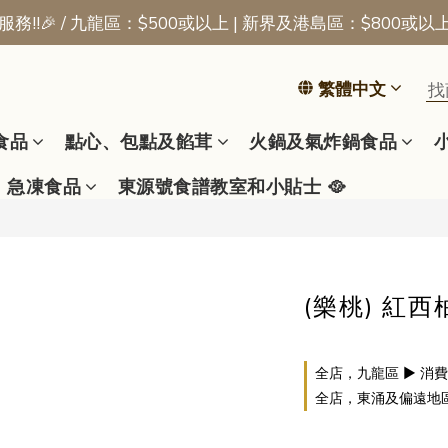
務!!🎉 / 九龍區：$500或以上 | 新界及港島區：$800或以
📢新會員優惠 | 首張訂單即享$50迎新獎賞
📢新會員優惠 | 首張訂單即享$50迎新獎賞
繁體中文
食品
點心、包點及餡茸
火鍋及氣炸鍋食品
急凍食品
東源號食譜教室和小貼士 🥘
(樂桃) 紅西柚
全店，九龍區 ▶ 消費
全店，東涌及偏遠地區 