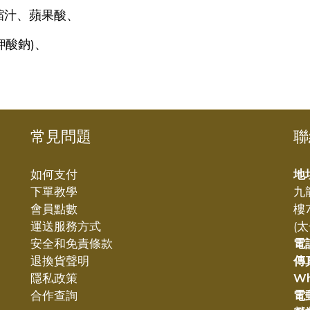
縮汁、蘋果酸、
酸鈉)、
常見問題
聯
如何支付
地
下單教學
九
會員點數
樓
運送服務方式
(
安全和免責條款
電
退換貨聲明
傳
隱私政策
W
合作查詢
電