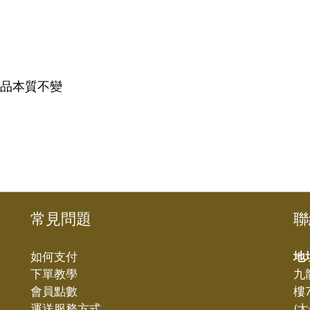
產品本質不變
常見問題
聯
如何支付
地
下單教學
九
會員點數
樓
運送服務方式
(