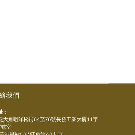
絡我們
址：
龍大角咀洋松街64至76號長發工業大廈11字
7號室
太子港鐵站C2 / 旺角站A2出口)