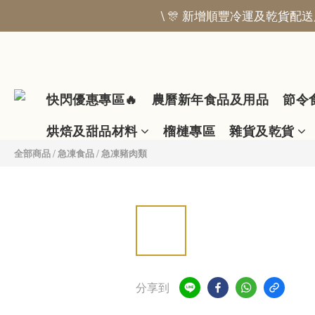
\ 🎊 新增順豐冷運及乾貨配送服
快閃優惠專區🔥
農曆新年食品及用品
節令
烘焙及甜品材料
榴槤專區
雜貨及乾貨
全部商品
/
急凍食品
/
急凍豬肉類
分享到