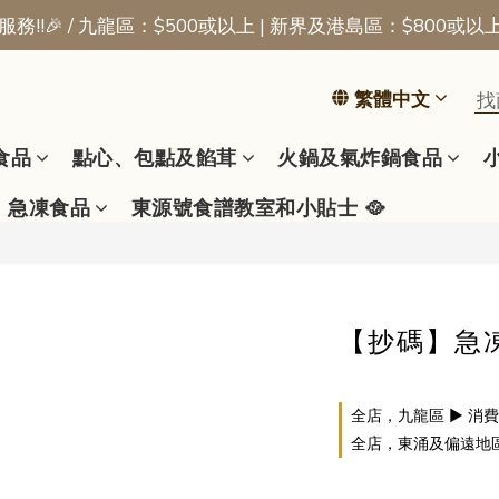
務!!🎉 / 九龍區：$500或以上 | 新界及港島區：$800或以
📢新會員優惠 | 首張訂單即享$50迎新獎賞
📢新會員優惠 | 首張訂單即享$50迎新獎賞
繁體中文
食品
點心、包點及餡茸
火鍋及氣炸鍋食品
急凍食品
東源號食譜教室和小貼士 🥘
【抄碼】急凍豬
全店，九龍區 ▶ 消費
全店，東涌及偏遠地區 