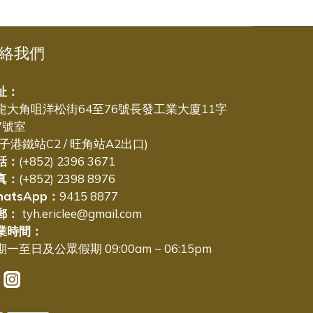
絡我們
址：
龍大角咀洋松街64至76號長發工業大廈11字
7號室
太子港鐵站C2 / 旺角站A2出口)
話：
(+852) 2396 3671
真：
(+852) 2398 8976
hatsApp：
9415 8877
郵：
tyh.ericlee@gmail.com
業時間：
一至日及公眾假期 09:00am ~ 06:15pm