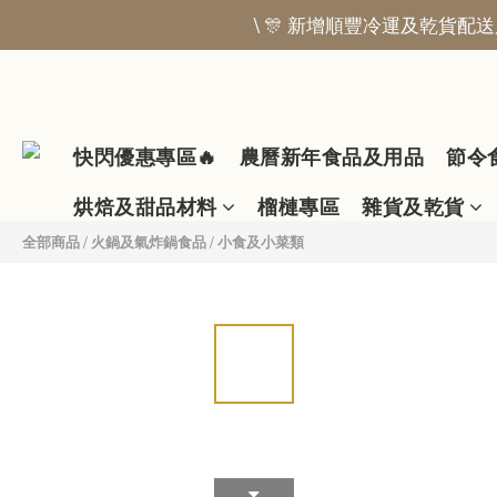
\ 🎊 新增順豐冷運及乾貨配送服
快閃優惠專區🔥
農曆新年食品及用品
節令
烘焙及甜品材料
榴槤專區
雜貨及乾貨
全部商品
/
火鍋及氣炸鍋食品
/
小食及小菜類