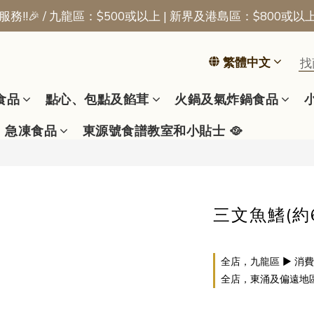
務!!🎉 / 九龍區：$500或以上 | 新界及港島區：$800或以
📢新會員優惠 | 首張訂單即享$50迎新獎賞
📢新會員優惠 | 首張訂單即享$50迎新獎賞
繁體中文
食品
點心、包點及餡茸
火鍋及氣炸鍋食品
急凍食品
東源號食譜教室和小貼士 🥘
三文魚鰭(約60
全店，九龍區 ▶ 消費
全店，東涌及偏遠地區 