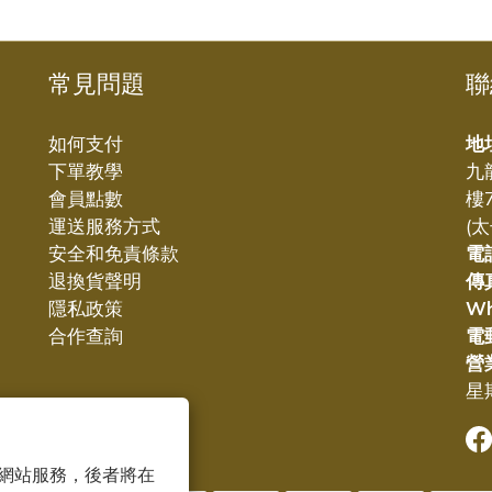
常見問題
聯
如何支付
地
下單教學
九
會員點數
樓
運送服務方式
(
安全和免責條款
電
退換貨聲明
傳
隱私政策
W
合作查詢
電
營
星期
 以確保網站服務，後者將在